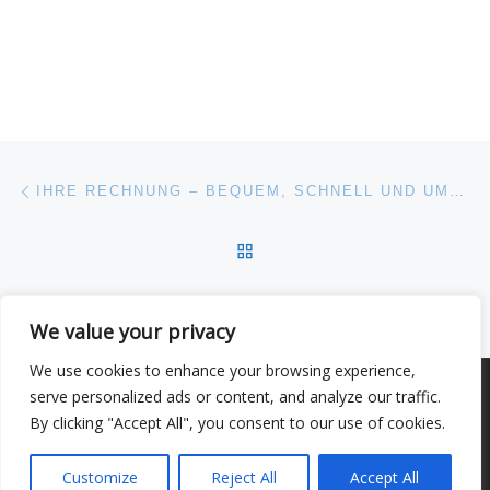
Beitragsnavigation
Vorheriger Beitrag
IHRE RECHNUNG – BEQUEM, SCHNELL UND UMWELTSCHONEND PER E-MAIL
ZURÜCK ZUR BEITRAGSL
Nä
PREISGESTALTUNG BEI PURUX: FAIR, FLEXIBEL & TRANSPARENT
We value your privacy
We use cookies to enhance your browsing experience,
© 2026
–
Alle Rechte vorbehalten
serve personalized ads or content, and analyze our traffic.
By clicking "Accept All", you consent to our use of cookies.
Entworfen mit
Customizr Pro
Customize
Reject All
Accept All