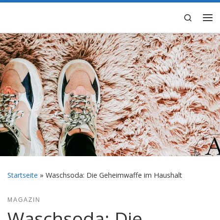
Zum Inhalt springen
Search
Me
Startseite
»
Waschsoda: Die Geheimwaffe im Haushalt
MAGAZIN
Waschsoda: Die