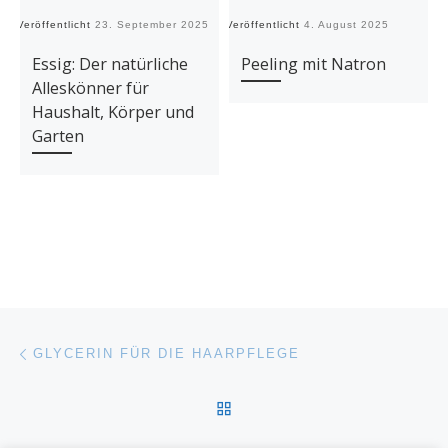
Veröffentlicht
23. September 2025
Veröffentlicht
4. August 2025
Ve
Essig: Der natürliche
Peeling mit Natron
Alleskönner für
Haushalt, Körper und
Garten
Beitragsnavigation
Vorheriger Beitrag
GLYCERIN FÜR DIE HAARPFLEGE
ZURÜCK ZUR BEITRAGSL
Nä