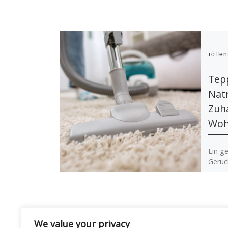
Veröffen
Tepp
Natr
Zuh
Woh
Ein ge
Geruch
unang
kennt 
We value your privacy