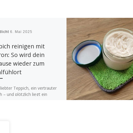
tlicht
6. Mai 2025
ich reinigen mit
on: So wird dein
ause wieder zum
lfühlort
liebter Teppich, ein vertrauter
 – und plötzlich liegt ein
enehmer Muff in der Luft. Wer
das nicht? Du lüftest […]