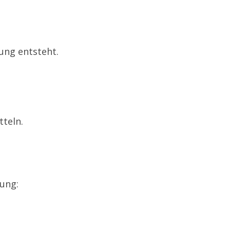
ung entsteht.
teln.
kung: