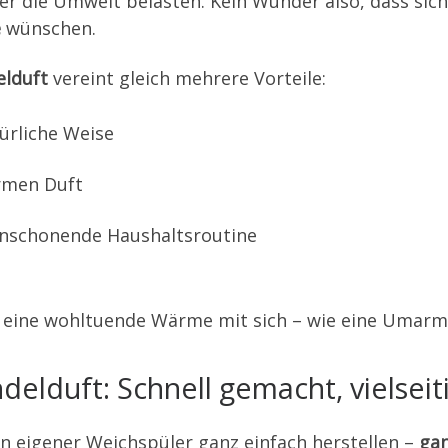
der die Umwelt belasten. Kein Wunder also, dass s
e
wünschen.
elduft
vereint gleich mehrere Vorteile:
türliche Weise
armen Duft
enschonende Haushaltsroutine
t eine wohltuende Wärme mit sich – wie eine Umarm
elduft: Schnell gemacht, vielseit
in eigener Weichspüler ganz einfach herstellen –
gan