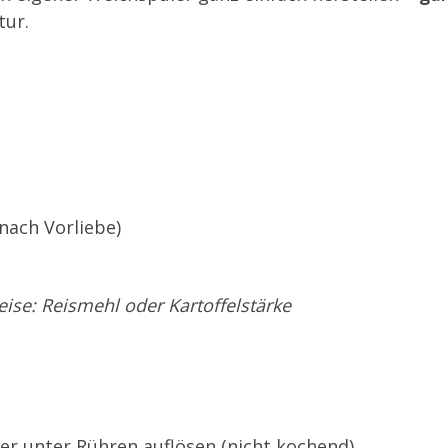
tur.
 nach Vorliebe)
ise: Reismehl oder Kartoffelstärke
r unter Rühren auflösen (nicht kochend).