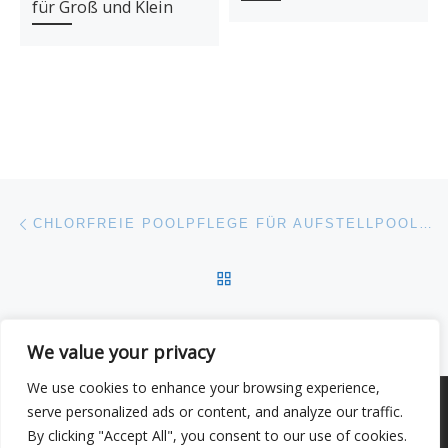
für Groß und Klein
Beitragsnavigation
Vorheriger Beitrag
CHLORFREIE POOLPFLEGE FÜR AUFSTELLPOOLS: WELLNESS IM GARTEN
ZURÜCK ZUR BEITRAGSL
Nä
5 SOMMER-KÜCHEN-HACKS: FRISCHE UND GENUSS FÜR WARME TAGE
We value your privacy
We use cookies to enhance your browsing experience,
© 2026
–
Alle Rechte vorbehalten
serve personalized ads or content, and analyze our traffic.
By clicking "Accept All", you consent to our use of cookies.
Entworfen mit
Customizr Pro