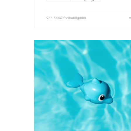
von
schwarzmanngmbh
V