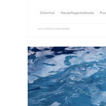
Chlorfrei
Hautpflegemethode
Poo
von
schwarzmanngmbh