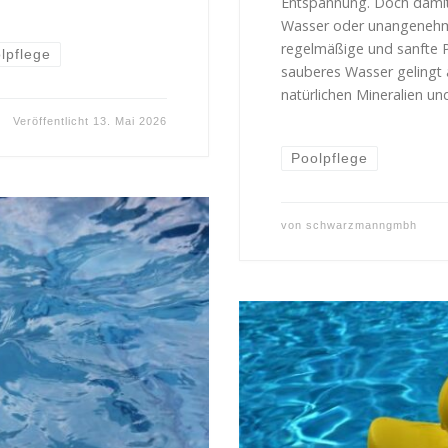
Entspannung. Doch damit
Wasser oder unangenehme
regelmäßige und sanfte P
lpflege
sauberes Wasser gelingt a
natürlichen Mineralien u
Veröffentlicht
13. Mai 2026
Poolpflege
von
schwarzmanngmbh