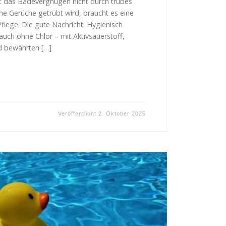
 das Badevergnügen nicht durch trübes
 Gerüche getrübt wird, braucht es eine
flege. Die gute Nachricht: Hygienisch
uch ohne Chlor – mit Aktivsauerstoff,
nd bewährten […]
Veröffentlicht
2. Oktober 2025