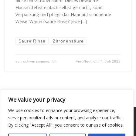
Rinse mit Zitronensäure. Dieses bewährte
Hausmittel ist einfach selbst gemacht, spart
Verpackung und pflegt das Haar auf schonende
Weise. Warum saure Rinse? Jede […]
Saure Rinse
Zitronensäure
von
schwarzmanngmbh
Veröffentlicht
7. Juli 2025
We value your privacy
We use cookies to enhance your browsing experience,
© 2026
–
Alle Rechte vorbehalten
serve personalized ads or content, and analyze our traffic.
By clicking "Accept All", you consent to our use of cookies.
Entworfen mit
Customizr Pro